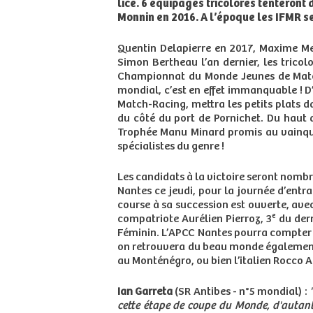
lice. 6 équipages tricolores tenteront d
Monnin en 2016. A l’époque les IFMR s
Quentin Delapierre en 2017, Maxime Me
Simon Bertheau l’an dernier, les tricol
Championnat du Monde Jeunes de Match
mondial, c’est en effet immanquable ! 
Match-Racing, mettra les petits plats d
du côté du port de Pornichet. Du haut 
Trophée Manu Minard promis au vainqueu
spécialistes du genre !
Les candidats à la victoire seront nombre
Nantes ce jeudi, pour la journée d’entr
course à sa succession est ouverte, ave
e
compatriote Aurélien Pierroz, 3
du der
Féminin. L’APCC Nantes pourra compter s
on retrouvera du beau monde également 
au Monténégro, ou bien l’italien Rocco At
Ian Garreta
(SR Antibes - n°5 mondial) :
cette étape de coupe du Monde, d'autant 