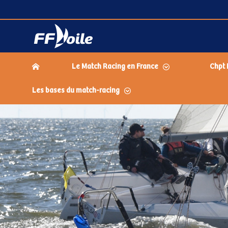
Le Match Racing en France
Chpt 
Les bases du match-racing