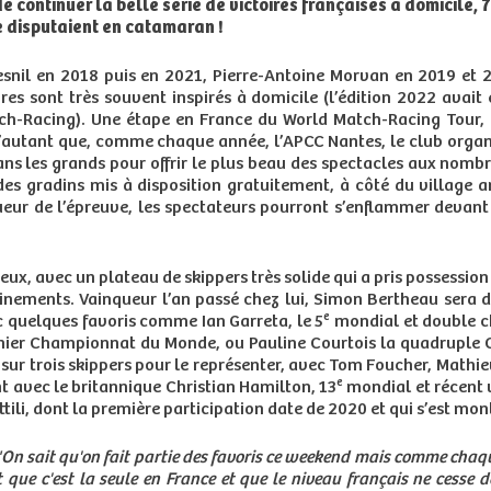
e continuer la belle série de victoires françaises à domicile, 7
e disputaient en catamaran !
snil en 2018 puis en 2021, Pierre-Antoine Morvan en 2019 et 2
ores sont très souvent inspirés à domicile (l’édition 2022 avait
-Racing). Une étape en France du World Match-Racing Tour, le
D’autant que, comme chaque année, l’APCC Nantes, le club organ
ans les grands pour offrir le plus beau des spectacles aux nomb
des gradins mis à disposition gratuitement, à côté du village 
r de l’épreuve, les spectateurs pourront s’enflammer devant 
ux, avec un plateau de skippers très solide qui a pris possession
ainements. Vainqueur l’an passé chez lui, Simon Bertheau sera d
e
c quelques favoris comme Ian Garreta, le 5
mondial et double c
nier Championnat du Monde, ou Pauline Courtois la quadrupl
ur trois skippers pour le représenter, avec Tom Foucher, Mathie
e
avec le britannique Christian Hamilton, 13
mondial et récent 
tili, dont la première participation date de 2020 et qui s’est mo
"On sait qu'on fait partie des favoris ce weekend mais comme chaq
que c'est la seule en France et que le niveau français ne cesse d