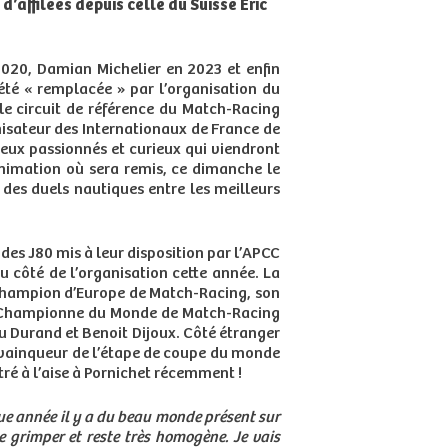
 d’affilées depuis celle du Suisse Eric
020, Damian Michelier en 2023 et enfin
 été « remplacée » par l’organisation du
 circuit de référence du Match-Racing
isateur des Internationaux de France de
reux passionnés et curieux qui viendront
animation où sera remis, ce dimanche le
des duels nautiques entre les meilleurs
 des J80 mis à leur disposition par l’APCC
u côté de l’organisation cette année. La
hampion d’Europe de Match-Racing, son
e Championne du Monde de Match-Racing
u Durand et Benoit Dijoux. Côté étranger
vainqueur de l’étape de coupe du monde
ntré à l’aise à Pornichet récemment !
ue année il y a du beau monde présent sur
e grimper et reste très homogène. Je vais