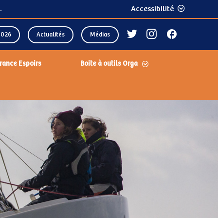
.
Accessibilité
2026
Actualités
Médias
rance Espoirs
Boite à outils Orga