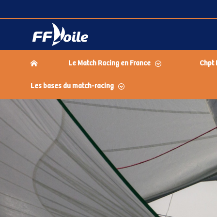
Le Match Racing en France
Chpt 
Les bases du match-racing