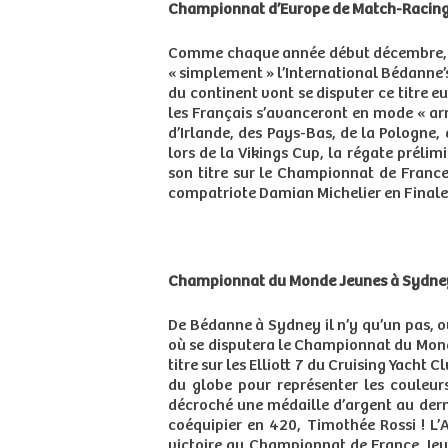
Championnat d’Europe de Match-Racin
Comme chaque année début décembre, Béd
« simplement » l’International Bédanne’s
du continent vont se disputer ce titre eu
les Français s’avanceront en mode « arm
d’Irlande, des Pays-Bas, de la Pologne,
lors de la Vikings Cup, la régate prélim
son titre sur le Championnat de France
compatriote Damian Michelier en Finale. D
Championnat du Monde Jeunes à Sydne
De Bédanne à Sydney il n’y qu’un pas, o
où se disputera le Championnat du Monde
titre sur les Elliott 7 du Cruising Yacht 
du globe pour représenter les couleurs
décroché une médaille d’argent au dern
coéquipier en 420, Timothée Rossi ! L’
victoire au Championnat de France Jeun