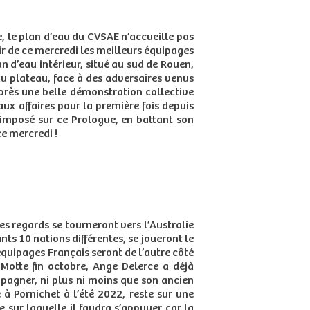
 le plan d’eau du CVSAE n’accueille pas
ir de ce mercredi les meilleurs équipages
an d’eau intérieur, situé au sud de Rouen,
du plateau, face à des adversaires venus
après une belle démonstration collective
ux affaires pour la première fois depuis
 imposé sur ce Prologue, en battant son
ce mercredi !
s regards se tourneront vers l’Australie
s 10 nations différentes, se joueront le
x équipages Français seront de l’autre côté
-Motte fin octobre, Ange Delerce a déjà
pagner, ni plus ni moins que son ancien
à Pornichet à l’été 2022, reste sur une
sur laquelle il faudra s’appuyer car la