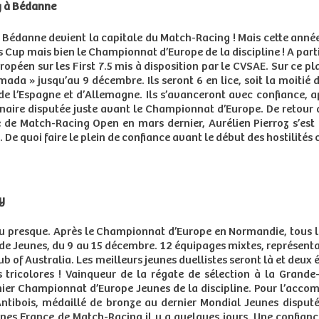
g à Bédanne
anne devient la capitale du Match-Racing ! Mais cette année,
 Cup mais bien le Championnat d’Europe de la discipline ! A part
ropéen sur les First 7.5 mis à disposition par le CVSAE. Sur ce pl
ada » jusqu’au 9 décembre. Ils seront 6 en lice, soit la moitié 
 de l’Espagne et d’Allemagne. Ils s’avanceront avec confiance, 
inaire disputée juste avant le Championnat d’Europe. De retour a
 de Match-Racing Open en mars dernier, Aurélien Pierroz s’est
e quoi faire le plein de confiance avant le début des hostilités 
y
u presque. Après le Championnat d’Europe en Normandie, tous le
 Jeunes, du 9 au 15 décembre. 12 équipages mixtes, représentant
Club of Australia. Les meilleurs jeunes duellistes seront là et deu
 tricolores ! Vainqueur de la régate de sélection à la Grande
ier Championnat d’Europe Jeunes de la discipline. Pour l’accom
Antibois, médaillé de bronze au dernier Mondial Jeunes disputé 
es France de Match-Racing il y a quelques jours. Une confiance 