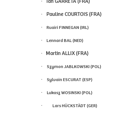
·
Ian GARRETA (FRA)
·
Pauline COURTOIS (FRA)
·
Ruairi FINNEGAN (IRL)
·
Lennard BAL (NED)
·
Martin ALLIX (FRA)
·
Szymon JABLKOWSKI (POL)
·
Sylvain ESCURAT (ESP)
·
Lukasz WOSINSKI (POL)
·
Lars HÜCKSTÄDT (GER)