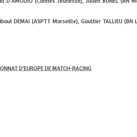
lia D’AMODIO (Cannes Jeunesse), Julien BUNEL (BN M
ibaut DEMAI (ASPTT Marseille), Gaultier TALLIEU (BN
PIONNAT D’EUROPE DE MATCH-RACING