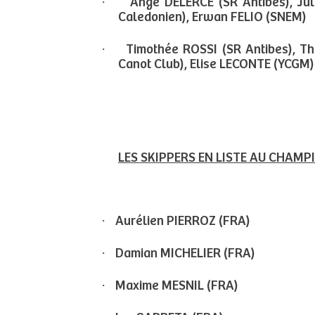
·
Ange DELERCE (SR Antibes), Ju
Caledonien), Erwan FELIO (SNEM)
·
Timothée ROSSI (SR Antibes), Th
Canot Club), Elise LECONTE (YCGM)
LES SKIPPERS EN LISTE AU CHAM
·
Aurélien PIERROZ (FRA)
·
Damian MICHELIER (FRA)
·
Maxime MESNIL (FRA)