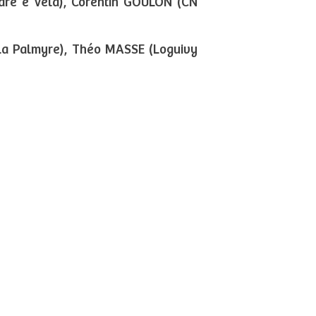
are e Vela), Corentin GOULON (CN
 La Palmyre), Théo MASSE (Loguivy