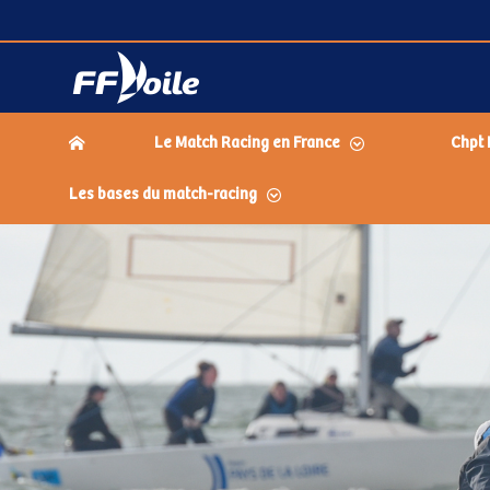
Le Match Racing en France
Chpt 
Les bases du match-racing