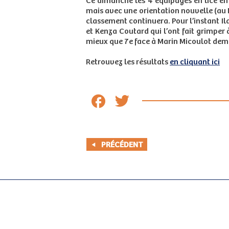
Ce dimanche les 4 équipages en lice en 
mais avec une orientation nouvelle (au N
classement continuera. Pour l’instant Il
et Kenza Coutard qui l’ont fait grimper 
mieux que 7e face à Marin Micoulot dem
Retrouvez les résultats
en cliquant ici
PRÉCÉDENT