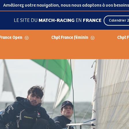
Améliorez votre navigation, nous nous adaptons à vos besoins
LE SITE DU
MATCH-RACING
EN
FRANCE
Calendrier 
France Open
Chpt France féminin
Chpt F