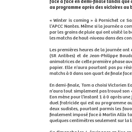
face à face en demi-finale tandis que 
au programme après des victoires au b
« Winter is coming » à Pornichet ce S
l’APCC Nantes. Même si la journée a comm
par les grains de pluie qui ont visité la
les matchs de haut-niveau dans des cond
Les premières heures de la journée ont é
(SR Antibes) et de Jean-Philippe Bou
animatrices de cette première phase avec
papier. Elle n’aura pourtant pas pu rés
matchs à 0 dans son quart de finale fac
En demi-finale, Tom a choisi Victorien E
n’aura tout simplement pas trouvé son «
Eon mène pour l’instant 1 à 0 après une
duel fratricide qui est au programme a
deux sudistes, pourtant parmis les favori
finalement imposé face à Martin Allix t
quelques centimètres seulement sur la li