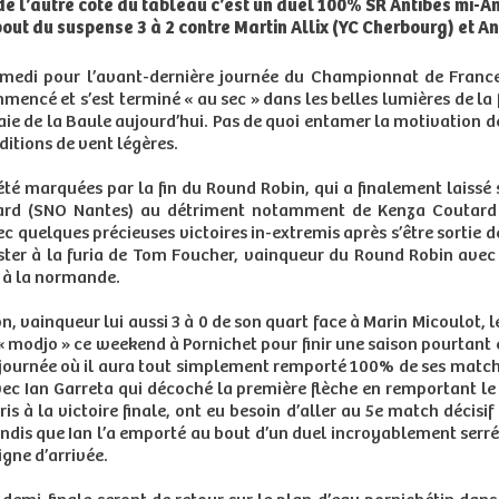
de l’autre côté du tableau c’est un duel 100% SR Antibes mi-An
out du suspense 3 à 2 contre Martin Allix (YC Cherbourg) et 
amedi pour l’avant-dernière journée du Championnat de Franc
encé et s’est terminé « au sec » dans les belles lumières de la 
 baie de la Baule aujourd’hui. Pas de quoi entamer la motivation 
itions de vent légères.
té marquées par la fin du Round Robin, qui a finalement laissé s
dard (SNO Nantes) au détriment notamment de Kenza Coutard
 quelques précieuses victoires in-extremis après s’être sortie d
ister à la furia de Tom Foucher, vainqueur du Round Robin avec
e à la normande.
on, vainqueur lui aussi 3 à 0 de son quart face à Marin Micoulot,
 modjo » ce weekend à Pornichet pour finir une saison pourtant e
 journée où il aura tout simplement remporté 100% de ses matchs.
vec Ian Garreta qui décoché la première flèche en remportant le
s à la victoire finale, ont eu besoin d’aller au 5e match décisif 
andis que Ian l’a emporté au bout d’un duel incroyablement serré
gne d’arrivée.