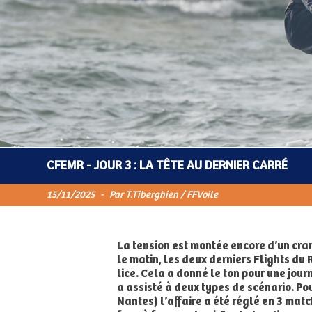
CFEMR - JOUR 3 : LA TÊTE AU DERNIER CARRÉ
15/11/2025
-
Par T.Tiberghien / FFVoile
La tension est montée encore d’un cra
le matin, les deux derniers Flights du
lice. Cela a donné le ton pour une jour
a assisté à deux types de scénario. Po
Nantes) l’affaire a été réglé en 3 ma