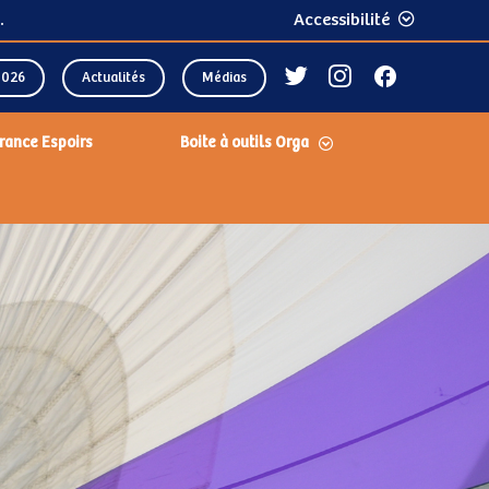
.
Accessibilité
2026
Actualités
Médias
rance Espoirs
Boite à outils Orga