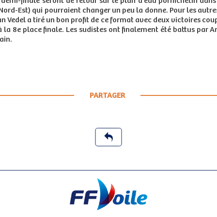
demi-finale seront de retour sur le plan d’eau pornichétin dans
ord-Est) qui pourraient changer un peu la donne. Pour les autres
an Vedel a tiré un bon profit de ce format avec deux victoires c
à la 8e place finale. Les sudistes ont finalement été battus par A
ain.
PARTAGER