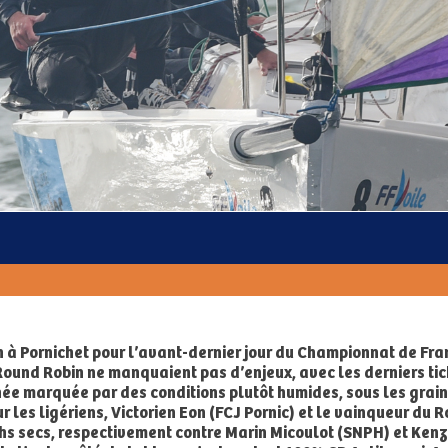
n à Pornichet pour l’avant-dernier jour du Championnat de Fr
 Round Robin ne manquaient pas d’enjeux, avec les derniers tic
née marquée par des conditions plutôt humides, sous les grains
ur les ligériens, Victorien Eon (FCJ Pornic) et le vainqueur d
tchs secs, respectivement contre Marin Micoulot (SNPH) et Ken