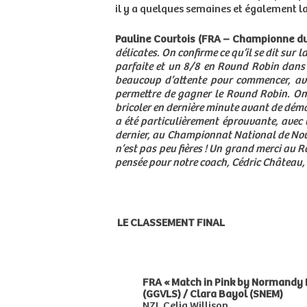
il y a quelques semaines et également l
Pauline Courtois (FRA – Championne d
délicates. On confirme ce qu’il se dit sur
parfaite et un 8/8 en Round Robin dans 
beaucoup d’attente pour commencer, ave
permettre de gagner le Round Robin. On 
bricoler en dernière minute avant de démar
a été particulièrement éprouvante, avec 
dernier, au Championnat National de Nouve
n’est pas peu fières ! Un grand merci au
pensée pour notre coach, Cédric Château, q
LE CLASSEMENT FINAL
FRA « Match in Pink by Normandy E
(GGVLS) / Clara Bayol (SNEM)
NZL Celia Willison