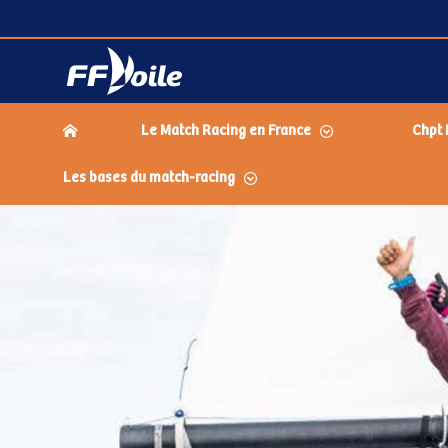
Le Match Racing en France
Chpt 
Les bases du match-racing