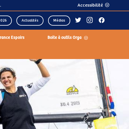
.
Accessibilité
2026
Actualités
Médias
rance Espoirs
Boite à outils Orga