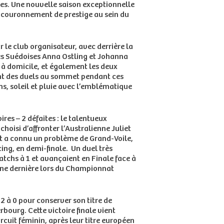
es. Une nouvelle saison exceptionnelle
un couronnement de prestige au sein du
 le club organisateur, avec derrière la
les Suédoises Anna Ostling et Johanna
 à domicile, et également les deux
ent des duels au sommet pendant ces
ns, soleil et pluie avec l’emblématique
res – 2 défaites : le talentueux
hoisi d’affronter l’Australienne Juliet
rt a connu un problème de Grand-Voile,
ing, en demi-finale. Un duel très
atchs à 1 et avançaient en Finale face à
aine dernière lors du Championnat
 à 0 pour conserver son titre de
bourg. Cette victoire finale vient
rcuit féminin, après leur titre européen