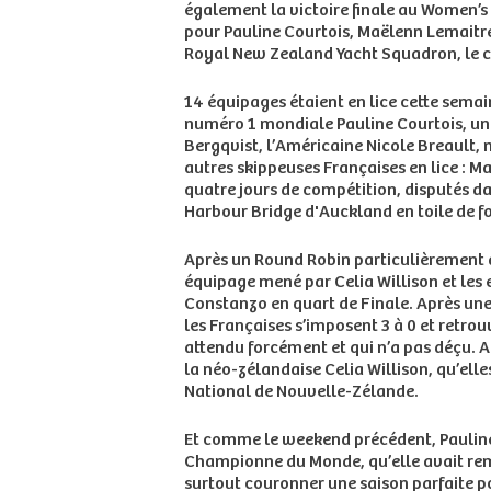
également la victoire finale au Women’s
pour Pauline Courtois, Maëlenn Lemaitre,
Royal New Zealand Yacht Squadron, le cl
14 équipages étaient en lice cette semai
numéro 1 mondiale Pauline Courtois, une 
Bergqvist, l’Américaine Nicole Breault,
autres skippeuses Françaises en lice : 
quatre jours de compétition, disputés dan
Harbour Bridge d'Auckland en toile de f
Après un Round Robin particulièrement acc
équipage mené par Celia Willison et les e
Constanzo en quart de Finale. Après une 
les Françaises s’imposent 3 à 0 et retro
attendu forcément et qui n’a pas déçu. A
la néo-zélandaise Celia Willison, qu’el
National de Nouvelle-Zélande.
Et comme le weekend précédent, Pauline 
Championne du Monde, qu’elle avait rempo
surtout couronner une saison parfaite pou