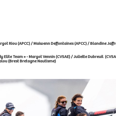
rgot Riou (APCC) / Maiwenn Deffontaines (APCC) / Blandine Jaff
lite Team » - Margot Vennin (CVSAE) / Juliette Dubreuil (CVSAE)
alou (Brest Bretagne Nautisme)