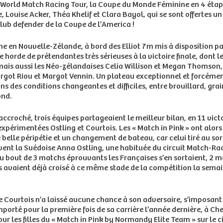
 World Match Racing Tour, la Coupe du Monde Féminine en 4 étap
 Louise Acker, Théa Khelif et Clara Bayol, qui se sont offertes 
ub defender de la Coupe de l’America !
ne en Nouvelle-Zélande, à bord des Elliot 7m mis à disposition par
horde de prétendantes très sérieuses à la victoire finale, dont 
 mais aussi les Néo-zélandaises Celia Willison et Megan Thomson,
Margot Riou et Margot Vennin. Un plateau exceptionnel et forcém
s des conditions changeantes et difficiles, entre brouillard, grai
ond.
roché, trois équipes partageaient le meilleur bilan, en 11 victoi
xpérimentées Ostling et Courtois. Les « Match in Pink » ont alors c
belle péripétie et un changement de bateau, car celui tiré au so
uvent la Suédoise Anna Ostling, une habituée du circuit Match-Rac
u bout de 3 matchs éprouvants les Françaises s’en sortaient, 2 m
les avaient déjà croisé à ce même stade de la compétition la sem
Courtois n’a laissé aucune chance à son adversaire, s’imposant 2
rté pour la première fois de sa carrière l’année dernière, à Cher
r les filles du « Match in Pink by Normandy Elite Team » sur le ci