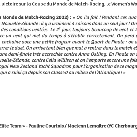
a victoire sur la Coupe du Monde de Match-Racing, le Women’s Wo
u Monde de Match-Racing 2022) :
« On l’a fait ! Pendant ces qu
 la Nouvelle-Zélande : il y a vraiment 4 saisons dans un seul jour ! 
e
des conditions ventées. Le 2
jour, toujours beaucoup de vent et 2
c un vent qui met du temps à s’établir correctement. On perd
enchaine avec une petite frayeur avant le Quart de Finale : on d
rer le duel. On arrive tant bien que mal à rentrer dans le match et 
une demi-finale très accrochée contre Anna Ostling. En Finale on 
lle-Zélande, contre Celia Willison et on l’emporte encore une foi
 Royal New Zealand Yacht Squadron pour l’organisation de ce magn
ui a suivi ça depuis son Class40 au milieu de l’Atlantique ! »
lite Team » - Pauline Courtois / Maelenn Lemaitre (YC Cherbourg)